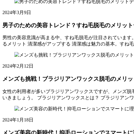
2025
2024年3月9日
年
8
男子のための美容トレンド？すね毛脱毛のメリット
月
15
男性の美容意識が高まる中、すね毛脱毛が注目されています
日
るメリット 清潔感がアップする 清潔感は魅力の基本。すね
ト
男
ピ
子
ッ
の
2025
2024年2月12日
ク
た
年
ス
め
8
メンズも挑戦！ブラジリアンワックス脱毛のメリッ
メ
の
月
ン
美
15
女性の利用者が多いブラジリアンワックスですが、メンズ脱
ズ
容
日
いきましょう。 ブラジリアンワックスとは？ ブラジリアン
脱
ト
ト
メ
毛
レ
ピ
ン
こ
ン
ッ
ズ
む
ド？
2025
2024年1月18日
ク
も
年
す
ス
挑
8
ね
メンズ美容の新時代！抑毛ローションでスマートに