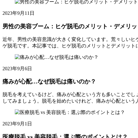
マ
ピ
周
影
ッ
こ
ー
ッ
期
響
ト
む
2025
2023年9月11日
ト
ク
を
に
年
に
ス
理
つ
8
男性の美容ブーム：ヒゲ脱毛のメリット・デメリッ
理
メ
解
月
い
想
ン
し
15
て
近年、男性の美容意識が大きく変化しています。荒々しいヒ
の
ズ
て、
日
知
ゲ脱毛です。本記事では、ヒゲ脱毛のメリットとデメリット
肌
脱
脱
ろ
ト
男
を
毛
毛
う
ピ
性
手
こ
の
ッ
の
に
む
効
2025
2023年9月6日
ク
美
入
年
果
ス
容
8
れ
を
痛みが心配…なぜ脱毛は痛いのか？
メ
ブ
月
ろ！
最
ン
ー
15
大
脱毛を考えているけど、痛みが心配という方も多いことでし
ズ
ム：
日
化
してみましょう。脱毛を始めたいけれど、痛みが心配という
脱
ヒ
す
ト
痛
毛
ゲ
る
ピ
み
こ
脱
サ
ッ
が
む
毛
2025
2023年9月1日
イ
ク
心
年
の
ク
ス
配…
8
メ
医療脱毛 vs 美容脱毛：選ぶ際のポイントとは？