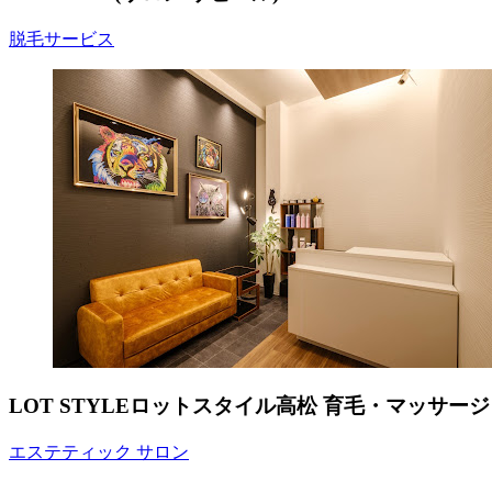
は？
脱毛サービス
メ
Salon
Xavil(サ
ン
ロ
ズ
ン
脱
ザ
毛
ビ
こ
エ
む
ル)
LOT STYLEロットスタイル高松 育毛・マッサ
エステティック サロン
メ
LOT