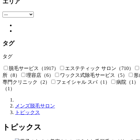
エリア
タグ
タグ
脱毛サービス
（1917）
エステティック サロン
（710）
所
（8）
理容店
（6）
ワックス式除毛サービス
（5）
形
専門クリニック
（2）
フェイシャル スパ
（1）
病院
（1）
（1）
メ
メンズ脱毛サロン
ン
トピックス
ズ
脱
トピックス
毛
こ
む