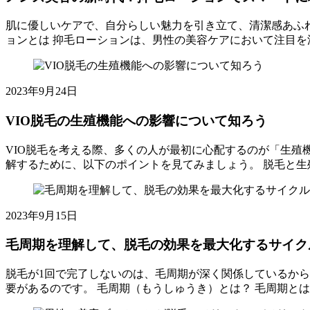
メ
戦！
月
毛
ン
ブ
15
脱
肌に優しいケアで、自分らしい魅力を引き立て、清潔感あふ
ズ
ラ
日
毛
ョンとは 抑毛ローションは、男性の美容ケアにおいて注目を
脱
ジ
の
ト
メ
毛
リ
メ
ピ
ン
こ
ア
リ
ッ
ズ
む
ン
2025
2023年9月24日
ッ
ク
美
年
ワ
ト
ス
容
8
ッ
VIO脱毛の生殖機能への影響について知ろう
デ
メ
の
月
ク
メ
ン
新
15
ス
VIO脱毛を考える際、多くの人が最初に心配するのが「生殖
リ
ズ
時
日
脱
解するために、以下のポイントを見てみましょう。 脱毛と生
ッ
脱
代！
毛
VIO
ト
ト
毛
抑
脱
の
ピ
こ
毛
毛
メ
ッ
む
ロ
2025
2023年9月15日
の
リ
ク
年
ー
生
ッ
ス
8
シ
毛周期を理解して、脱毛の効果を最大化するサイク
殖
ト
メ
月
ョ
機
と
ン
15
ン
脱毛が1回で完了しないのは、毛周期が深く関係しているか
能
デ
ズ
日
で
要があるのです。 毛周期（もうしゅうき）とは？ 毛周期と
へ
メ
脱
ス
ト
毛
の
リ
毛