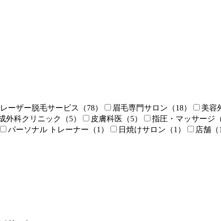
レーザー脱毛サービス
（78）
眉毛専門サロン
（18）
美容
成外科クリニック
（5）
皮膚科医
（5）
指圧・マッサージ
パーソナル トレーナー
（1）
日焼けサロン
（1）
店舗
（