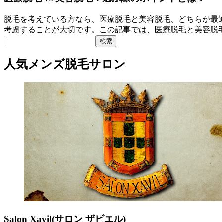
ル
メ
な
月
リ
を
ン
ぜ
15
ッ
脱毛を考えている方なら、医療脱毛と美容脱毛、どちらが最
み
ズ
脱
日
ト・
考慮することが大切です。この記事では、医療脱毛と美容脱
つ
脱
毛
デ
ト
医
け
毛
は
メ
ピ
療
よ
こ
痛
リ
ッ
脱
人気メンズ脱毛サロン
う！
む
い
ッ
ク
毛
の
ト
vs
ス
か？
美
メ
容
ン
脱
ズ
毛：
脱
選
毛
ぶ
こ
際
む
の
ポ
イ
ン
ト
と
Salon Xavil(サロン ザビエル)