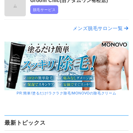
Groom Chic(旧アダムワン有松店)
む
日
r
i
ズ
Y
脱毛サービス
o
脱
l
L
メ
毛
o
(サ
ン
E
こ
メンズ脱毛サロン一覧
m
ロ
ズ
ロ
む
C
ン
脱
ッ
h
毛
ザ
ト
こ
i
ビ
ス
む
c
エ
タ
(旧
ル)
イ
ア
ル
ダ
高
PR:簡単!塗るだけ!ラクラク除毛!MONOVOの除毛クリーム
ム
松
ワ
育
ン
毛・
有
最新トピックス
マ
松
ッ