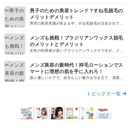
店)
男
サ
男子のための美容トレンド？すね毛脱毛の
子
ー
メリットデメリット
の
男性の美容意識が高まる中、すね毛脱毛が注目されてい
ジ・
ます。そのメリットとデメリットを理解し、自身の美容
ト
た
毛
メ
ピ
ルーティンに取り入れる際のポイントを考えましょう。
メンズも挑戦！ブラジリアンワックス脱毛
ッ
め
穴
ク
すね毛を脱毛するメリット 清潔感がアップする 清潔感は
ン
のメリットとデメリット
ス
の
魅力の基本。すね毛の脱毛によって、…
専
ズ
女性の利用者が多いブラジリアンワックスですが、メン
メ
美
門
ズ脱毛でも利用されることが多くなってきました。男性
ト
も
ン
メ
ピ
の美容に対する関心が高まる中、ブラジリアンワックス
容
メンズ美容の新時代！抑毛ローションでス
ッ
ケ
ズ
挑
ク
脱毛について見ていきましょう。 ブラジリアンワックス
ン
マートに理想の肌を手に入れろ！
ス
ト
脱
ア・
戦！
とは？ ブラジリアンワックスは、陰毛を…
ズ
肌に優しいケアで、自分らしい魅力を引き立て、清潔感
メ
毛
レ
メ
ブ
あふれる肌を手に入れましょう。一歩先のスマートな肌
ト
美
ン
こ
ピ
ン
ン
を手に入れるために、抑毛ローションについて解説しま
ラ
ッ
ズ
トピックス一覧
む
容
ク
す。 抑毛ローションとは 抑毛ローションは、男性の美容
ド？
ズ
ス
ジ
脱
の
ケアにおいて注目を浴びる製品の一つで…
す
脱
メ
毛
リ
新
ン
ね
毛
こ
ア
時
ズ
む
毛
ン
代！
脱
脱