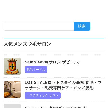
ス
2
0
2
3
年
9
月
人気メンズ脱毛サロン
1
日
S
2
メ
Salon Xavil(サロン ザビエル)
0
ン
a
脱毛サービス
2
ズ
l
メ
5
脱
o
L
ン
年
毛
LOT STYLEロットスタイル高松 育毛・マ
n
ズ
O
8
こ
ッサージ・毛穴専門ケア・メンズ脱毛
X
脱
月
む
T
エステティック サロン
a
毛
1
S
メ
G
こ
5
v
ン
T