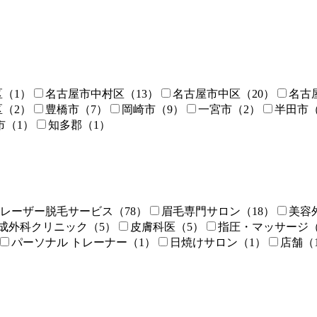
区
（1）
名古屋市中村区
（13）
名古屋市中区
（20）
名古
区
（2）
豊橋市
（7）
岡崎市
（9）
一宮市
（2）
半田市
市
（1）
知多郡
（1）
レーザー脱毛サービス
（78）
眉毛専門サロン
（18）
美容
成外科クリニック
（5）
皮膚科医
（5）
指圧・マッサージ
パーソナル トレーナー
（1）
日焼けサロン
（1）
店舗
（