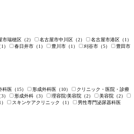
屋市瑞穂区
（2）
名古屋市中川区
（2）
名古屋市港区
（1）
（1）
春日井市
（1）
豊川市
（1）
刈谷市
（5）
豊田市
外科医
（15）
形成外科医
（10）
クリニック・医院・診療
（3）
形成外科
（3）
理容院/美容院
（2）
美容院
（2）
1）
スキンケアクリニック
（1）
男性専門泌尿器科医