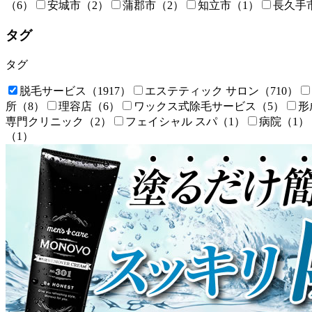
（6）
安城市
（2）
蒲郡市
（2）
知立市
（1）
長久手
タグ
タグ
脱毛サービス
（1917）
エステティック サロン
（710）
所
（8）
理容店
（6）
ワックス式除毛サービス
（5）
形
専門クリニック
（2）
フェイシャル スパ
（1）
病院
（1）
（1）