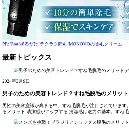
PR:簡単!塗るだけ!ラクラク除毛!MONOVOの除毛クリーム
最新トピックス
2025
2024年3月9日
年
8
男子のための美容トレンド？すね毛脱毛のメリット
月
15
男性の美容意識が高まる中、すね毛脱毛が注目されています
日
るメリット 清潔感がアップする 清潔感は魅力の基本。すね
ト
男
ピ
子