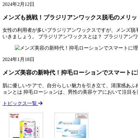
ッ
の
2025
2024年2月12日
ク
た
年
ス
め
8
メンズも挑戦！ブラジリアンワックス脱毛のメリッ
メ
の
月
ン
美
15
女性の利用者が多いブラジリアンワックスですが、メンズ脱
ズ
容
日
いきましょう。 ブラジリアンワックスとは？ ブラジリアン
脱
ト
ト
メ
毛
レ
ピ
ン
こ
ン
ッ
ズ
む
ド？
2025
2024年1月18日
ク
も
年
す
ス
挑
8
ね
メンズ美容の新時代！抑毛ローションでスマートに
メ
戦！
月
毛
ン
ブ
15
脱
肌に優しいケアで、自分らしい魅力を引き立て、清潔感あふ
ズ
ラ
日
毛
ョンとは 抑毛ローションは、男性の美容ケアにおいて注目を
脱
ジ
の
ト
メ
毛
リ
トピックス一覧
メ
ピ
ン
こ
ア
リ
ッ
ズ
む
ン
ッ
ク
美
ワ
ト
ス
容
ッ
デ
メ
の
ク
メ
ン
新