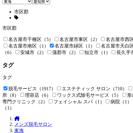
市区郡
市区郡
名古屋市千種区
（5）
名古屋市東区
（2）
名古屋市西
名古屋市南区
（1）
名古屋市緑区
（1）
名古屋市天白
（6）
安城市
（2）
蒲郡市
（2）
知立市
（1）
長久手
タグ
タグ
脱毛サービス
（1917）
エステティック サロン
（710）
所
（8）
理容店
（6）
ワックス式除毛サービス
（5）
形
専門クリニック
（2）
フェイシャル スパ
（1）
病院
（1）
（1）
メ
メンズ脱毛サロン
ン
東海
ズ