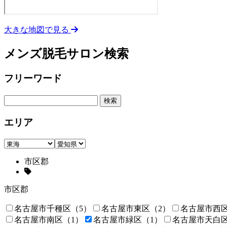
大きな地図で見る
2023
メンズ脱毛サロン検索
年
8
月
フリーワード
24
日
2023
メ
年
ン
エリア
8
ズ
月
脱
25
毛
日
こ
市区郡
む
市区郡
名古屋市千種区
（5）
名古屋市東区
（2）
名古屋市西
名古屋市南区
（1）
名古屋市緑区
（1）
名古屋市天白