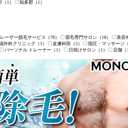
市
（1）
知多郡
（1）
レーザー脱毛サービス
（78）
眉毛専門サロン
（18）
美容
成外科クリニック
（5）
皮膚科医
（5）
指圧・マッサージ
パーソナル トレーナー
（1）
日焼けサロン
（1）
店舗
（