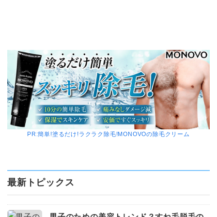
年
8
月
2
4
日
2
メ
0
ン
2
ズ
3
脱
年
毛
PR:簡単!塗るだけ!ラクラク除毛!MONOVOの除毛クリーム
8
こ
月
む
2
5
最新トピックス
日
男
男子のための美容トレンド？すね毛脱毛の