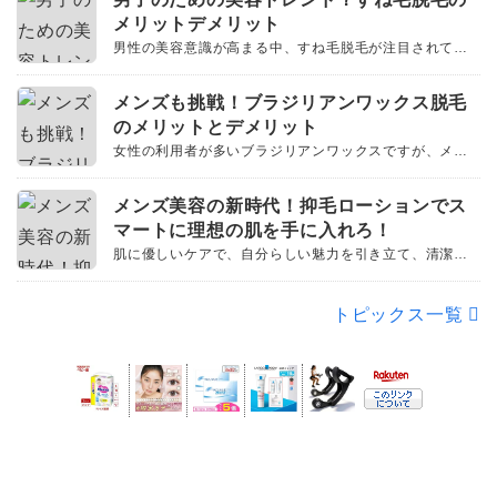
子
メリットデメリット
の
男性の美容意識が高まる中、すね毛脱毛が注目されてい
ます。そのメリットとデメリットを理解し、自身の美容
ト
た
メ
ピ
ルーティンに取り入れる際のポイントを考えましょう。
メンズも挑戦！ブラジリアンワックス脱毛
ッ
め
ク
すね毛を脱毛するメリット 清潔感がアップする 清潔感は
ン
のメリットとデメリット
ス
の
魅力の基本。すね毛の脱毛によって、…
ズ
女性の利用者が多いブラジリアンワックスですが、メン
メ
美
ズ脱毛でも利用されることが多くなってきました。男性
ト
も
ン
メ
ピ
の美容に対する関心が高まる中、ブラジリアンワックス
容
メンズ美容の新時代！抑毛ローションでス
ッ
ズ
挑
ク
脱毛について見ていきましょう。 ブラジリアンワックス
ン
マートに理想の肌を手に入れろ！
ス
ト
脱
戦！
とは？ ブラジリアンワックスは、陰毛を…
ズ
肌に優しいケアで、自分らしい魅力を引き立て、清潔感
メ
毛
レ
ブ
あふれる肌を手に入れましょう。一歩先のスマートな肌
ト
美
ン
こ
ピ
ン
を手に入れるために、抑毛ローションについて解説しま
ラ
ッ
ズ
トピックス一覧
む
容
ク
す。 抑毛ローションとは 抑毛ローションは、男性の美容
ド？
ス
ジ
脱
の
ケアにおいて注目を浴びる製品の一つで…
す
メ
毛
リ
新
ン
ね
こ
ア
時
ズ
む
毛
ン
代！
脱
脱
ワ
毛
抑
毛
ッ
こ